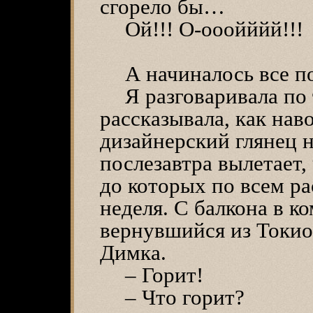
сгорело бы…
Ой!!! О-ооойййй!!!
А начиналось все п
Я разговаривала по
рассказывала, как нав
дизайнерский глянец 
послезавтра вылетает,
до которых по всем ра
неделя. С балкона в к
вернувшийся из Токио,
Димка.
– Горит!
– Что горит?