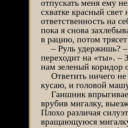
отпускать меня ему не
схватке красный свет 
ответственность на се
пока я снова захлебыв
в рацию, потом трясет
– Руль удержишь? –
переходит на «ты». – 
нам зеленый коридор 
Ответить ничего не 
кусаю, и головой машу
Гаишник впрыгивает
врубив мигалку, выезж
Плохо различая силуэт
вращающуюся мигалку 