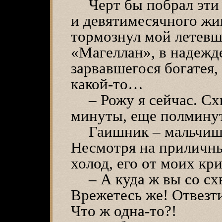
Черт бы побрал эти
и девятимесячного жи
тормознул мой летевш
«Магеллан», в надежд
зарвавшегося богатея, 
какой-то…
– Рожу я сейчас. С
минуты, еще полмину
Гаишник – мальчиш
Несмотря на приличны
холод, его от моих кр
– А куда ж вы со сх
Врежетесь же! Отвезти
Что ж одна-то?!