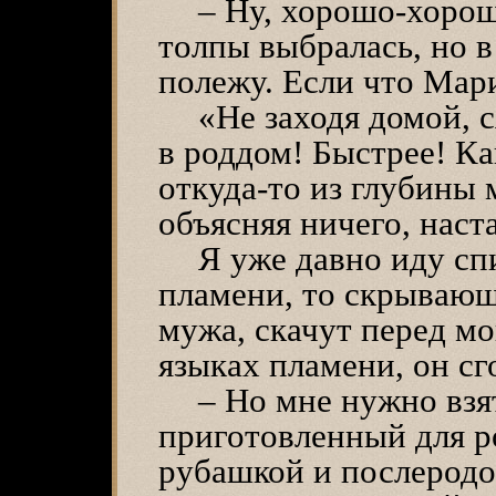
– Ну, хорошо-хорош
толпы выбралась, но в
полежу. Если что Ма
«Не заходя домой, 
в роддом! Быстрее! Ка
откуда-то из глубины 
объясняя ничего, наст
Я уже давно иду сп
пламени, то скрывающ
мужа, скачут перед мои
языках пламени, он сг
– Но мне нужно взя
приготовленный для р
рубашкой и послерод