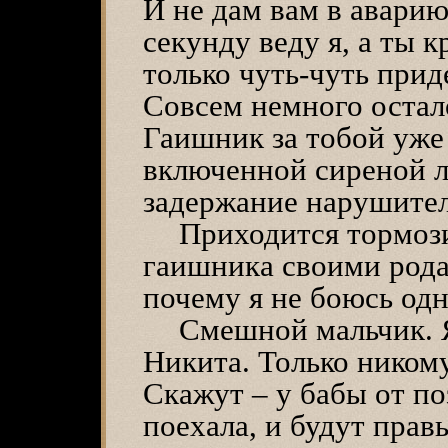
И не дам вам в авари
секунду веду я, а ты к
только чуть-чуть при
Совсем немного остал
Гаишник за тобой уже
включенной сиреной л
задержание нарушите
Приходится тормози
гаишника своими родам
почему я не боюсь одн
Смешной мальчик. Я
Никита. Только никому
Скажут – у бабы от п
поехала, и будут прав