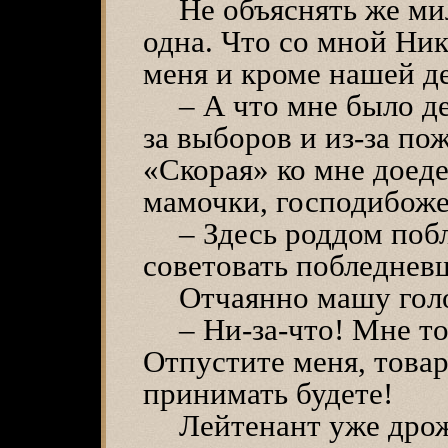
Не объяснять же ми
одна. Что со мной Ник
меня и кроме нашей де
– А что мне было де
за выборов и из-за по
«Скорая» ко мне доедет
мамочки, господибоже
– Здесь роддом поб
советовать побледнев
Отчаянно машу гол
– Ни-за-что! Мне то
Отпустите меня, това
принимать будете!
Лейтенант уже дрож