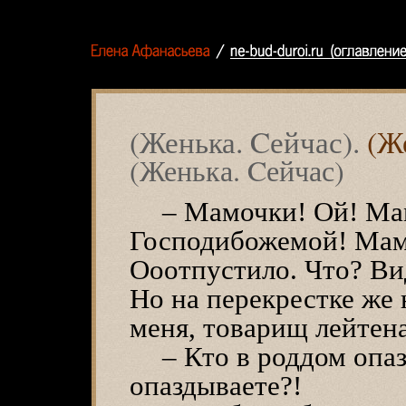
Елена Афанасьева // ne-bud-duroi.ru
(Женька. Cейчас).
(Же
(Женька. Cейчас)
– Мамочки! Ой! Ма
Господибожемой! Мам
Ооотпустило. Что? Вид
Но на перекрестке же 
меня, товарищ лейтена
– Кто в роддом опа
опаздываете?!