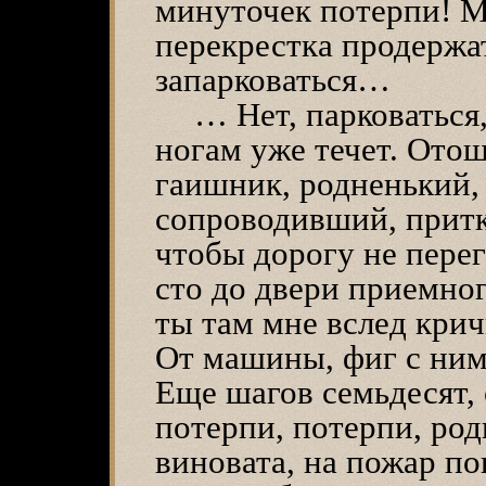
минуточек потерпи! М
перекрестка продержат
запарковаться…
… Нет, парковаться,
ногам уже течет. Отош
гаишник, родненький,
сопроводивший, притк
чтобы дорогу не пере
сто до двери приемно
ты там мне вслед кри
От машины, фиг с ним
Еще шагов семьдесят, 
потерпи, потерпи, ро
виновата, на пожар поп