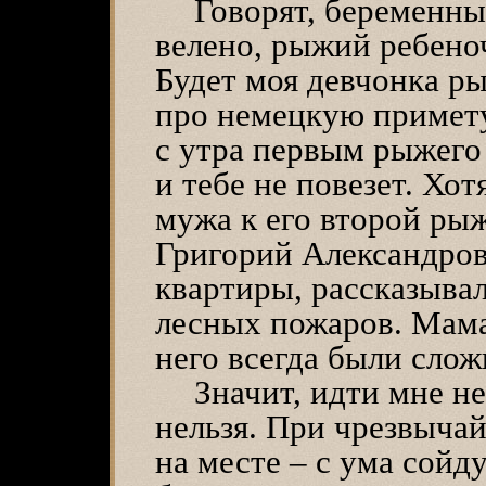
Говорят, беременны
велено, рыжий ребеноч
Будет моя девчонка р
про немецкую примету
с утра первым рыжего п
и тебе не повезет. Хот
мужа к его второй рыж
Григорий Александров
квартиры, рассказывал
лесных пожаров. Мама 
него всегда были сло
Значит, идти мне не
нельзя. При чрезвычай
на месте – с ума сойду