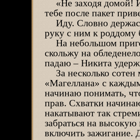
«Не заходя домой! 
тебе после пакет прив
Иду. Словно держас
руку с ним к роддому 
На небольшом приг
скольжу на обледенело
падаю – Никита удерж
За несколько сотен 
«Магеллана» с кажды
начинаю понимать, ч
прав. Схватки начинаю
накатывают так стреми
забраться на высокую
включить зажигание. 