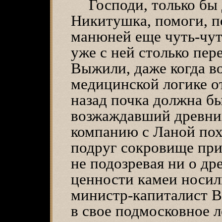
Господи, только бы
Никитушка, помоги, п
манюней еще чуть-чут
уже с ней столько пер
Выжили, даже когда в
медицинской логике о
назад почка должна бы
возжаждавший древних
компанию с Ланой похи
подруг сокровище при
не подозревая ни о др
ценности камеи носил
министр-капиталист В
в свое подмосковное л