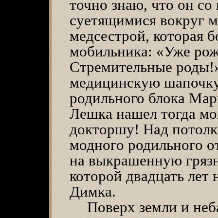
точно знаю, что он со
суетящимися вокруг м
медсестрой, которая б
мобильника: «Уже рожа
Стремительные роды!»
медицинскую шапочку 
родильного блока Мари
Лешка нашел тогда м
докторшу! Над потолк
модного родильного от
на выкрашенную грязн
которой двадцать лет 
Димка.
Поверх земли и неб