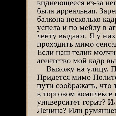
виднеющееся из-за нег
была ирреальная. Заре
балкона несколько кад
успела и по мейлу в а
ленту выдают. Я у них
проходить мимо сенсац
Если наш телик молчит
агентство мой кадр вы
Выхожу на улицу. П
Придется мимо Полите
пути соображать, что 
в торговом комплексе
университет горит? И
Ленина? Или румянцев