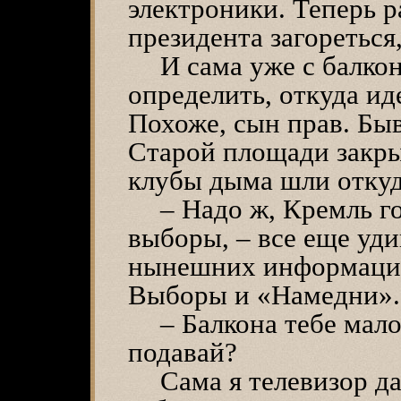
электроники. Теперь р
президента загореться
И сама уже с балко
определить, откуда ид
Похоже, сын прав. Бы
Старой площади закры
клубы дыма шли откуд
– Надо ж, Кремль го
выборы, – все еще уд
нынешних информацио
Выборы и «Намедни». 
– Балкона тебе мал
подавай?
Сама я телевизор д