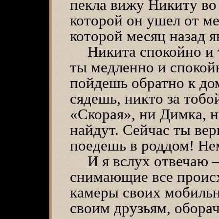
пекла вижу Никиту во 
которой он ушел от ме
которой месяц назад я
Никита спокойно и 
ты медленно и спокой
пойдешь обратно к до
сядешь, никто за тобо
«Скорая», ни Димка, н
найдут. Сейчас ты ве
поедешь в роддом! Не
И я вслух отвечаю 
снимающие все проис
камеры своих мобиль
своим друзьям, обора