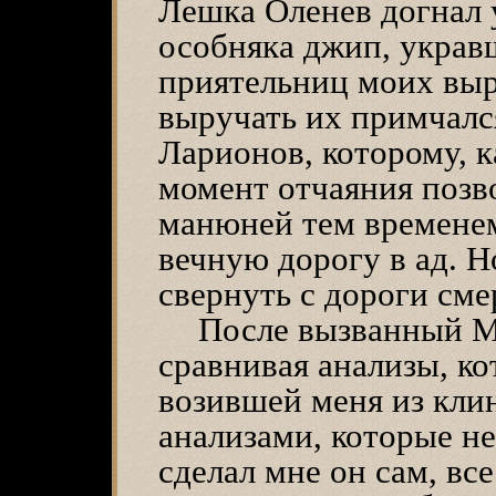
Лешка Оленев догнал 
особняка джип, украв
приятельниц моих выр
выручать их примчалс
Ларионов, которому, к
момент отчаяния поз
манюней тем временем
вечную дорогу в ад. 
свернуть с дороги сме
После вызванный М
сравнивая анализы, ко
возившей меня из кли
анализами, которые н
сделал мне он сам, все