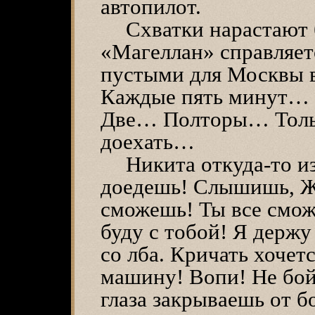
автопилот.
Схватки нарастают 
«Магеллан» справляет
пустыми для Москвы 
Каждые пять минут…
Две… Полторы… Тольк
доехать…
Никита откуда-то и
доедешь! Слышишь, Ж
сможешь! Ты все сможе
буду с тобой! Я держу
со лба. Кричать хочет
машину! Вопи! Не бой
глаза закрываешь от бо