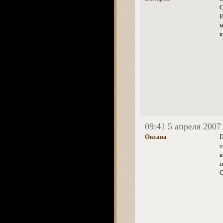
С
И
м
к
09:41 5 апреля 2007
Оксана
П
т
в
н
С