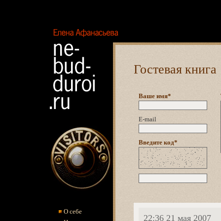
Елена
Афанасьева. Ne-
bud-duroi.ru
Гостевая книга
Ваше имя*
E-mail
Введите код*
О себе
22:36 21 мая 2007