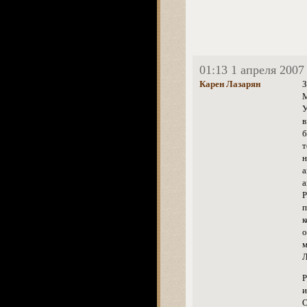
01:13 1 апреля 2007
Карен Лазарян
З
М
У
в
б
т
н
а
а
Р
п
к
о
м
Л
P
и
О