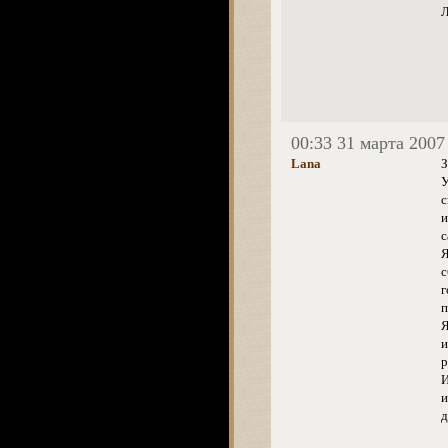
Л
00:33 31 марта 2007
Lana
З
У
с
и
с
Я
с
г
п
Я
и
р
И
и
д